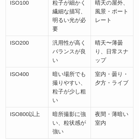
ISO100
粒子が細かく
晴天の屋外、
繊細な描写、
風景・ポート
明るい光が必
レート
要
ISO200
汎用性が高く
晴天〜薄曇
バランスが良
り、日常スナ
い
ップ
ISO400
暗い場所でも
室内・曇り・
撮りやすい、
夕方・ライブ
粒子が少し粗
い
ISO800以上
暗所撮影に強
夜間・薄暗い
い、粒状感が
室内
強い