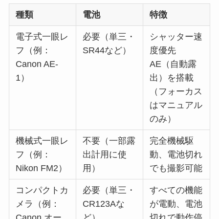
種類
電池
特徴
電子式一眼レ
必要（単三・
シャッター速
フ（例：
SR44など）
度優先
Canon AE-
AE（自動露
1）
出）を搭載
（フォーカス
はマニュアル
のみ）
機械式一眼レ
不要（一部露
完全機械駆
フ（例：
出計用に使
動、電池切れ
Nikon FM2）
用）
でも撮影可能
コンパクトカ
必要（単三・
すべての機能
メラ（例：
CR123Aな
が電動、電池
Canon オー
ど）
切れで動作停