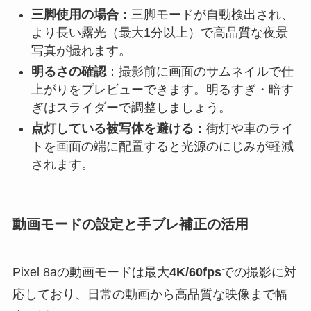
三脚使用の場合
：三脚モードが自動検出され、
より長い露光（最大1分以上）で高品質な夜景
写真が撮れます。
明るさの確認
：撮影前に画面のサムネイルで仕
上がりをプレビューできます。明るすぎ・暗す
ぎはスライダーで調整しましょう。
点灯している被写体を避ける
：街灯や車のライ
トを画面の端に配置すると光源のにじみが軽減
されます。
動画モードの設定と手ブレ補正の活用
Pixel 8aの動画モードは最大
4K/60fps
での撮影に対
応しており、日常の動画から高品質な映像まで幅