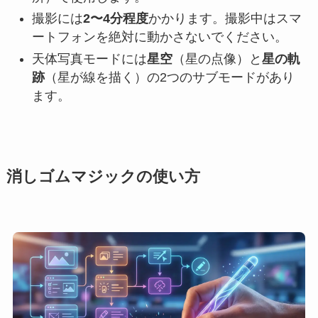
撮影には
2〜4分程度
かかります。撮影中はスマ
ートフォンを絶対に動かさないでください。
天体写真モードには
星空
（星の点像）と
星の軌
跡
（星が線を描く）の2つのサブモードがあり
ます。
消しゴムマジックの使い方